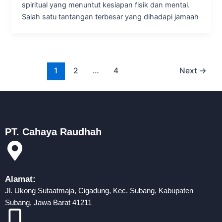
spiritual yang menuntut kesiapan fisik dan mental.
Salah satu tantangan terbesar yang dihadapi jamaah
1
2
…
4
Next
→
PT. Cahaya Raudhah
Alamat:
Jl. Ukong Sutaatmaja, Cigadung, Kec. Subang, Kabupaten
Subang, Jawa Barat 41211