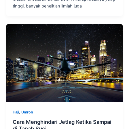
tinggi, banyak penelitian ilmiah juga
,
Haji
Umroh
Cara Menghindari Jetlag Ketika Sampai
di Tanah Suci