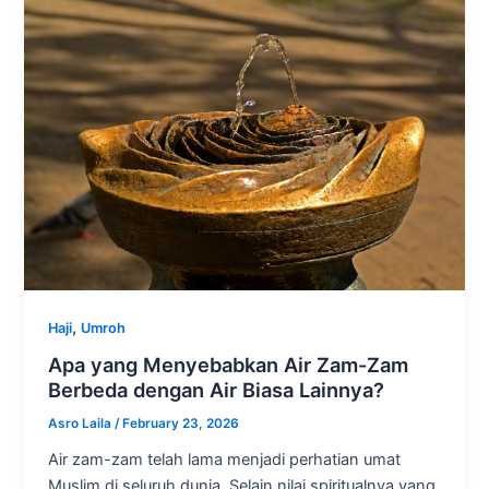
,
Haji
Umroh
Apa yang Menyebabkan Air Zam-Zam
Berbeda dengan Air Biasa Lainnya?
Asro Laila
/
February 23, 2026
Air zam-zam telah lama menjadi perhatian umat
Muslim di seluruh dunia. Selain nilai spiritualnya yang