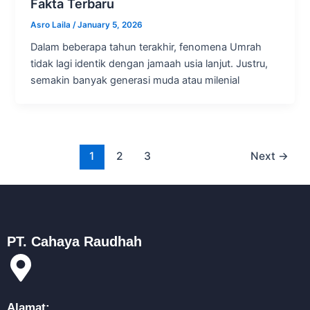
Fakta Terbaru
Asro Laila
/
January 5, 2026
Dalam beberapa tahun terakhir, fenomena Umrah
tidak lagi identik dengan jamaah usia lanjut. Justru,
semakin banyak generasi muda atau milenial
1
2
3
Next
→
PT. Cahaya Raudhah
Alamat: